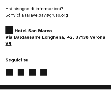
Hai bisogno di informazioni?
Scrivici a laravelday@grusp.org
Hotel San Marco
Via Baldassarre Longhena, 42, 37138 Verona
VR
Seguici su
Privacy Policy
-
Gestione Cookie
- 2026 Tutti i diritti
riservati
Handcrafted by
PaperPlane
- powered by
WordPress
.