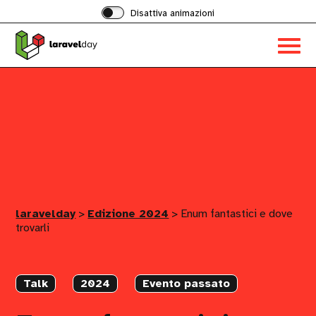
Disattiva animazioni
Acced
al
menu
ad
hambu
laravelday
>
Edizione 2024
>
Enum fantastici e dove
trovarli
Talk
2024
Evento passato