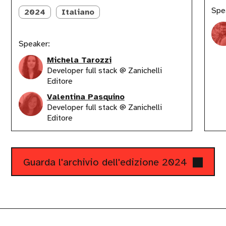
Spe
2024
Italiano
Speaker:
Michela Tarozzi
Developer full stack @ Zanichelli
Editore
Valentina Pasquino
Developer full stack @ Zanichelli
Editore
Guarda l'archivio dell'edizione 2024